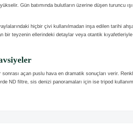
bi yükselir. Gün batımında bulutların üzerine düşen turuncu ı
ylalarındaki hiçbir çivi kullanılmadan inşa edilen tarihi ahşa
 bir teyzenin ellerindeki detaylar veya otantik kıyafetleriyl
avsiyeler
 sonrası açan puslu hava en dramatik sonuçları verir. Renk
rde ND filtre, sis denizi panoramaları için ise tripod kullan