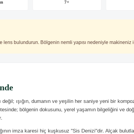
ün
7+
ele lens bulundurun. Bölgenin nemli yapısı nedeniyle makineniz i
inde
sı değil; ışığın, dumanın ve yeşilin her saniye yeni bir kom
 ötesinde; bölgenin dokusunu, yerel yaşamın bilgeliğini ve d
r.
ığının imza karesi hiç kuşkusuz "Sis Denizi"dir. Alçak bulut