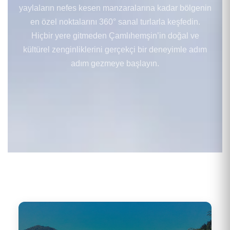
yaylaların nefes kesen manzaralarına kadar bölgenin
en özel noktalarını 360° sanal turlarla keşfedin.
Hiçbir yere gitmeden Çamlıhemşin’in doğal ve
kültürel zenginliklerini gerçekçi bir deneyimle adım
adım gezmeye başlayın.