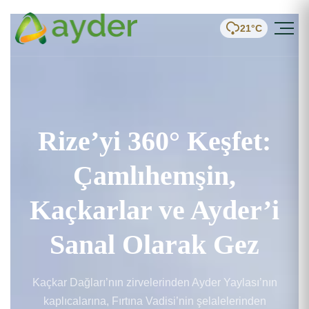
21°C
Rize’yi 360° Keşfet:
Çamlıhemşin,
Kaçkarlar ve Ayder’i
Sanal Olarak Gez
Kaçkar Dağları’nın zirvelerinden Ayder Yaylası’nın
kaplıcalarına, Fırtına Vadisi’nin şelalelerinden