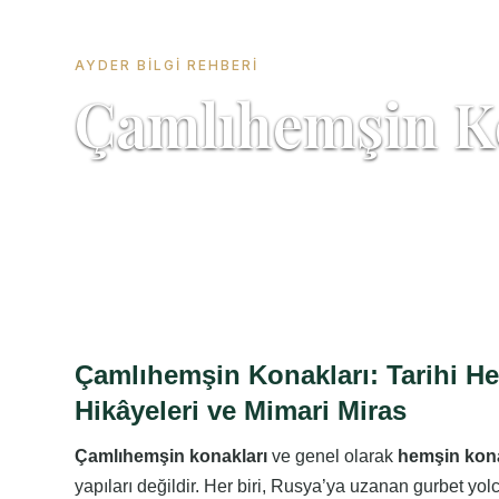
AYDER BILGI REHBERI
Çamlıhemşin K
Çamlıhemşin Konakları: Tarihi H
Hikâyeleri ve Mimari Miras
Çamlıhemşin konakları
ve genel olarak
hemşin kona
yapıları değildir. Her biri, Rusya’ya uzanan gurbet yolcu