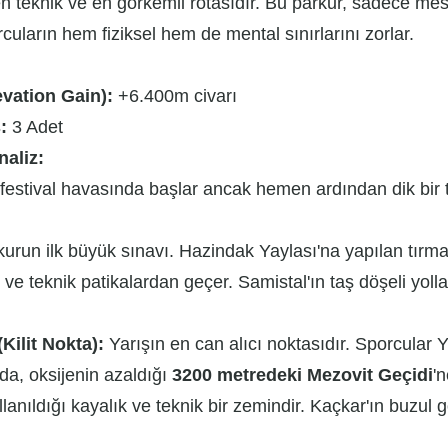
n teknik ve en görkemli rotasıdır. Bu parkur, sadece mesa
rcuların hem fiziksel hem de mental sınırlarını zorlar.
evation Gain):
+6.400m civarı
:
3 Adet
naliz:
 festival havasında başlar ancak hemen ardından dik bir 
urun ilk büyük sınavı. Hazindak Yaylası'na yapılan tırman
ve teknik patikalardan geçer. Samistal'ın taş döşeli yollar
Kilit Nokta):
Yarışın en can alıcı noktasıdır. Sporcular 
da, oksijenin azaldığı
3200 metredeki Mezovit Geçidi
'
ullanıldığı kayalık ve teknik bir zemindir. Kaçkar'ın buzul