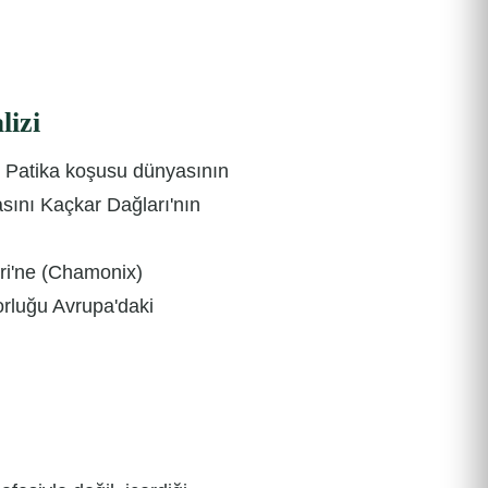
izi
tı. Patika koşusu dünyasının
asını Kaçkar Dağları'nın
ri'ne (Chamonix)
zorluğu Avrupa'daki