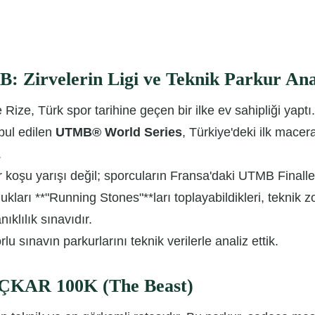
irvelerin Ligi ve Teknik Parkur Anal
 Rize, Türk spor tarihine geçen bir ilke ev sahipliği yap
bul edilen
UTMB® World Series
, Türkiye'deki ilk macer
.
koşu yarışı değil; sporcuların Fransa'daki UTMB Finalle
dukları **"Running Stones"**ları toplayabildikleri, teknik 
ıklılık sınavıdır.
rlu sınavın parkurlarını teknik verilerle analiz ettik.
AÇKAR 100K (The Beast)