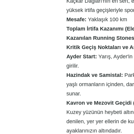
Kaçkar Dağları'nın en sert, e
yüksek irtifa geçişleriyle spo
Mesafe:
Yaklaşık 100 km
Toplam İrtifa Kazanımı (El
Kazanılan Running Stones
Kritik Geçiş Noktaları ve A
Ayder Start:
Yarış, Ayder'in
girilir.
Hazindak ve Samistal:
Park
yaşlı ormanların içinden, dar 
sunar.
Kavron ve Mezovit Geçidi (
Kuzey yüzünün heybeti altın
denilen, yer yer ellerin de k
ayaklarınızın altındadır.