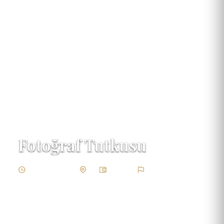
Fotoğraf Tutkusu
3 Gün / 2 Gece
Zor
Standart
Fotoğraf