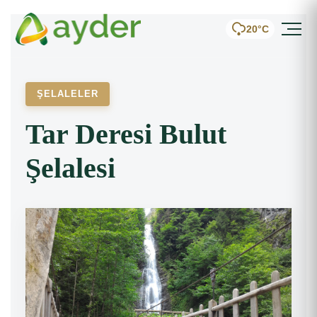
20°C
ŞELALELER
Tar Deresi Bulut
Şelalesi