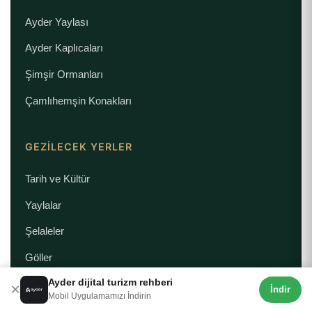
Ayder Yaylası
Ayder Kaplıcaları
Şimşir Ormanları
Çamlıhemşin Konakları
GEZILECEK YERLER
Tarih ve Kültür
Yaylalar
Şelaleler
Göller
GENEL
Ayder dijital turizm rehberi
×
İndir
Mobil Uygulamamızı İndirin