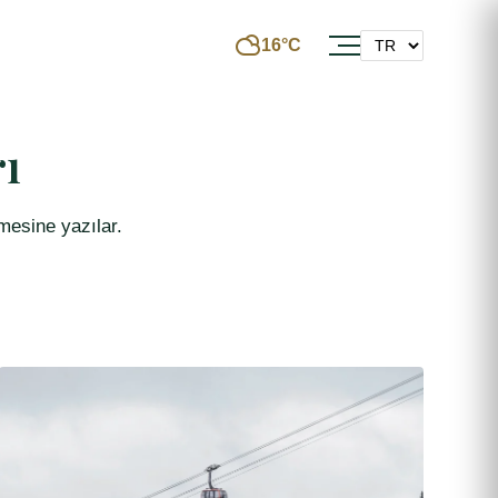
16°C
rı
emesine yazılar.