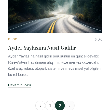
K
BLOG
6 DK
Ayder Yaylasına Nasıl Gidilir
Ayder Yaylasına nasıl gidilir sorusunun en güncel cevabı:
Rize–Artvin Havalimanı ulaşımı, Rize merkez güzergahı,
özel araç rotası, otopark sistemi ve mevsimsel yol bilgileri
bu rehberde.
Devamını oku
1
2